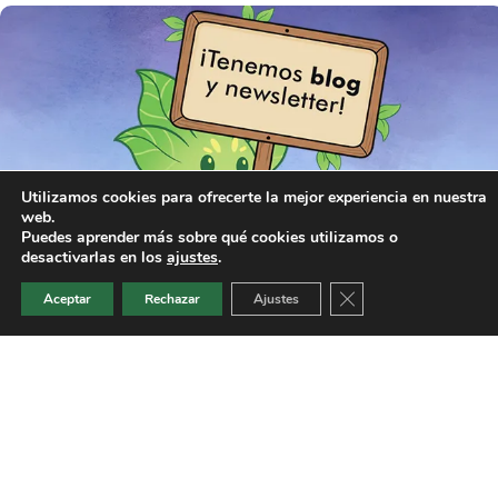
Utilizamos cookies para ofrecerte la mejor experiencia en nuestra
web.
Puedes aprender más sobre qué cookies utilizamos o
desactivarlas en los
ajustes
.
¡BIENVENIDO/A AL BLOG DE
Cerrar el banner de 
Aceptar
Rechazar
Ajustes
TIESTO ROTO!
Ernesto
octubre 24, 2024
Llevábamos un tiempo queriéndolo hacer… ¡y aquí tienes nuestro
blog! Aquí contaremos novedades de nuestra
Leer más »