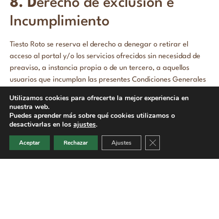
8. D
erecho de exclusión e
Incumplimiento
Tiesto Roto se reserva el derecho a denegar o retirar el
acceso al portal y/o los servicios ofrecidos sin necesidad de
preaviso, a instancia propia o de un tercero, a aquellos
usuarios que incumplan las presentes Condiciones Generales
de Uso.
Utilizamos cookies para ofrecerte la mejor experiencia en
nuestra web.
Tiesto Roto perseguirá el incumplimiento de las presentes
Puedes aprender más sobre qué cookies utilizamos o
condiciones así como cualquier utilización indebida de su web
desactivarlas en los
ajustes
.
ejerciendo todas las acciones civiles y penales que le puedan
Cerrar el banner de 
Aceptar
Rechazar
Ajustes
corresponder en derecho.
9. Aviso legal, Política de
privacidad y Política de
Cookies