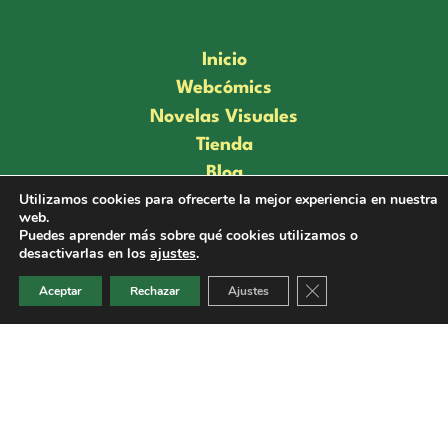
Inicio
Webcómics
Novelas Visuales
Tienda
Blog
Utilizamos cookies para ofrecerte la mejor experiencia en nuestra
Sobre Nosotros
web.
Enlaces
Puedes aprender más sobre qué cookies utilizamos o
desactivarlas en los
ajustes
.
Contacto
Cerrar el banner de 
Aviso Legal
Aceptar
Rechazar
Ajustes
Política de Privacidad
Política de Cookies
Términos y condiciones