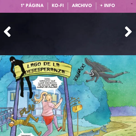
1ª PÁGINA
KO-FI
ARCHIVO
+ INFO