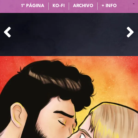
1ª PÁGINA
KO-FI
ARCHIVO
+ INFO