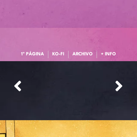
1ª PÁGINA
KO-FI
ARCHIVO
+ INFO