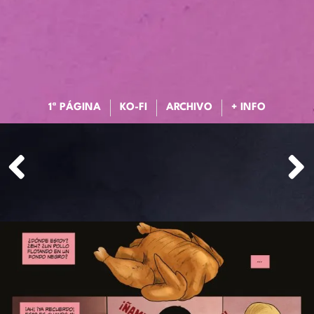
1ª PÁGINA
KO-FI
ARCHIVO
+ INFO