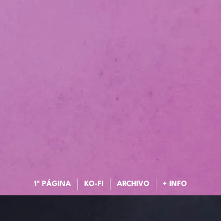
1ª PÁGINA
KO-FI
ARCHIVO
+ INFO