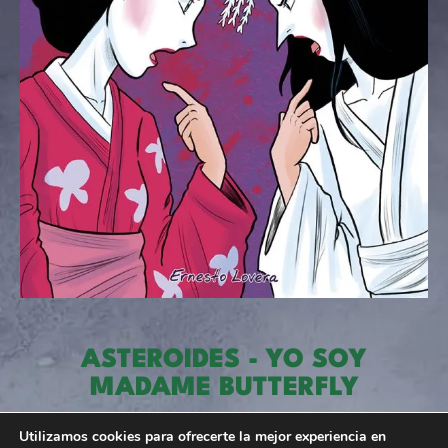
ASTEROIDES - YO SOY
MADAME BUTTERFLY
01
02
03
04
05
06
07
08
09
10
Utilizamos cookies para ofrecerte la mejor experiencia en