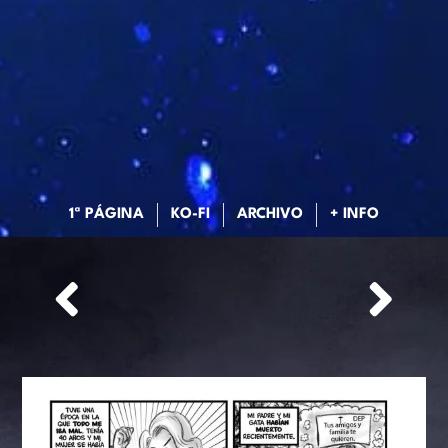
1ª PÁGINA
KO-FI
ARCHIVO
+ INFO