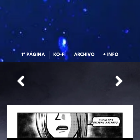
1ª PÁGINA
KO-FI
ARCHIVO
+ INFO