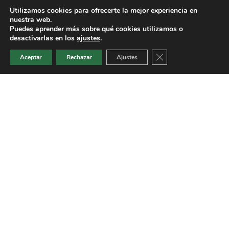
Utilizamos cookies para ofrecerte la mejor experiencia en
Seleccionar opciones
nuestra web.
Puedes aprender más sobre qué cookies utilizamos o
desactivarlas en los
ajustes
.
Cerrar el banner de 
Aceptar
Rechazar
Ajustes